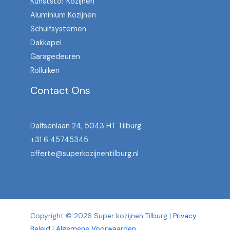
Kunststof Kozijnen
Aluminium Kozijnen
Schuifsystemen
Dakkapel
Garagedeuren
Rolluiken
Contact Ons
Dalfsenlaan 24, 5043 HT Tilburg
+31 6 45745345
offerte@superkozijnentilburg.nl
Copyright © 2026 Super kozijnen Tilburg |
Privacy
Beleid
|
Algemene Voorwaarden