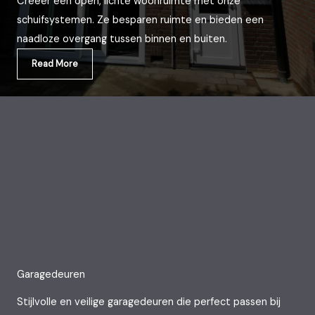
Creëer een open, lichte woonruimte met onze
schuifsystemen. Ze besparen ruimte en bieden een
naadloze overgang tussen binnen en buiten.
Read More
Garagedeuren
Stijlvolle en veilige garagedeuren die perfect passen bij