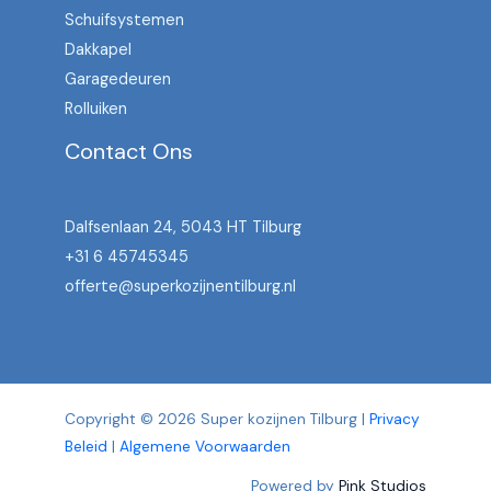
Schuifsystemen
Dakkapel
Garagedeuren
Rolluiken
Contact Ons
Dalfsenlaan 24, 5043 HT Tilburg
+31 6 45745345
offerte@superkozijnentilburg.nl
Copyright © 2026 Super kozijnen Tilburg |
Privacy
Beleid
|
Algemene Voorwaarden
Powered by
Pink Studios