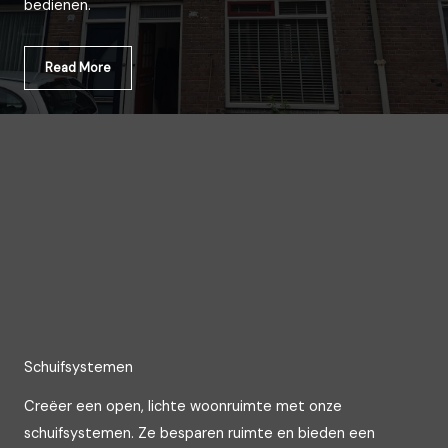
bedienen.
Read More
Schuifsystemen
Creëer een open, lichte woonruimte met onze
schuifsystemen. Ze besparen ruimte en bieden een