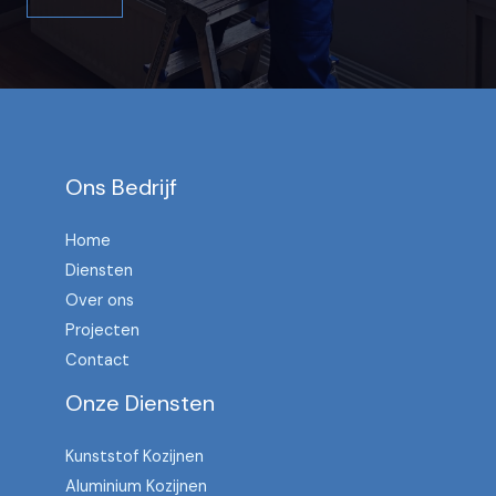
Ons Bedrijf
Home
Diensten
Over ons
Projecten
Contact
Onze Diensten
Kunststof Kozijnen
Aluminium Kozijnen