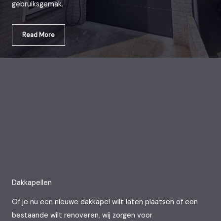
gebruiksgemak.
Read More
Dakkapellen
Of je nu een nieuwe dakkapel wilt laten plaatsen of een
bestaande wilt renoveren, wij zorgen voor